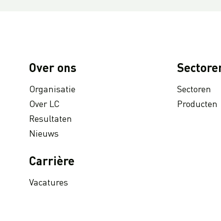
LC Packaging conducts UN Global Compact Advanced Communication on Progress Report 2022
LC Packaging launches 2030 Ambition: our contribution to a world without waste
LC Packaging adopts B-BBEE codes stimulating inclusion
FruitMasters en Hagens Verpakkingen starten strategische samenwerking
Over ons
Sectore
30% Recycled Content in LC Packaging FIBCs
Organisatie
Sectoren
LC Packaging introduces Young LC programme for young talents
Over LC
Producten
M.B. Nieuwenhuijse en LC Packaging introduceren ‘Plastic-neutral’ netzakken
Resultaten
Second Sustainable FIBC Virtual Conference set for Thursday 19 May 2022
Nieuws
LC Packaging versterkt het BICEPS-netwerk
Annual Report 2021 now available online
Carrière
A Fair Day’s Pay for a Hard Day’s Work
Vacatures
LC Packaging treedt toe tot het Nederlands Normen Instituut (NEN) & ISO 21898-werkgroep
LC Packaging sluit zich aan bij Plastic Pact NL