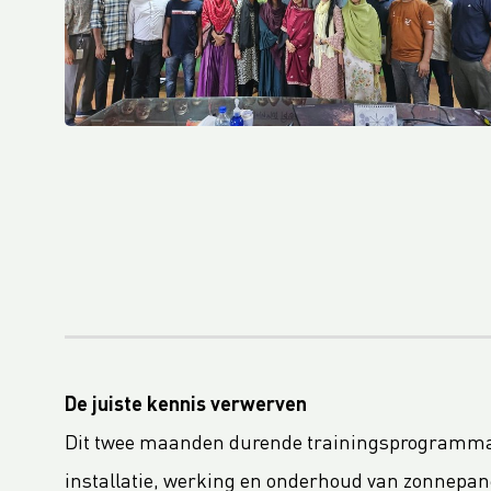
Packaging and Packaging Waste Regulation (PPWR) aangenomen door Europees Parlement
Vierde Platinum EcoVadis CSR-beoordeling voor Royal LC Packaging
LC Packaging wordt Koninklijke LC Packaging
LC Packaging behaalt QA-CER certificering voor gerecycled materiaal
Update over de Packaging and Packaging Waste Regulation (PPWR)
LC Packaging's wetenschappelijk onderbouwde klimaatdoelstellingen gevalideerd door de SBTi
M.B. Nieuwenhuijse en LC Packaging voorkomen 50.000 kilo plastic in de oceaan
LC Packaging, PET Recycling Team, Starlinger en Velebit realiseren circulaire oplossing met big bags van gerecyclede big bags
LC Packaging verwerft een minderheidsbelang in Bluepack
LC Packaging Launches Living Wage Programme for Key Partners
LC Packaging publishes new and improved Sustainability Update 2023
De juiste kennis verwerven
First Closed Loop Recycling Solution For FIBCs
Dit twee maanden durende trainingsprogramma b
LC Packaging Launches LC Carbon Footprint Calculator For FIBCs
installatie, werking en onderhoud van zonnepan