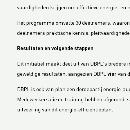
LC Packaging Signs European Commission Sustainable Consumption Pledge
vaardigheden krijgen om effectieve energie- e
Third consecutive Platinum EcoVadis CSR rating for LC Packaging
Partnership for distribution and production in the DRC
Het programma omvatte 30 deelnemers, waaronder
LC Shankar Officially Opens New Production Facility
deelnemers praktische kennis, pleitvaardigheden
Warehouse expansion for LC Packaging Belgium
Resultaten en volgende stappen
GHG Inventory 2021: Impact on climate change
Clean wastewater with Dissolved Air Flotation system
Dit initiatief maakt deel uit van DBPL's breder
LC Packaging featured in Africa Outlook Magazine
geweldige resultaten, aangezien DBPL
vier
van d
LC Packaging neemt Karl Weiterer GmbH over
[Interview] Duurzaamheid in verpakkingen gestopt
DBPL is ook van plan een derdepartij energie-aud
LC Packaging UK member of Textile Recycling Association
Medewerkers die de training hebben afgerond, 
LC Packaging UK retains BRC accreditation at AA rating
uitvoering van dit energie-efficiëntieplan.
LC Packaging BE starts construction
Sustainability Update 2022 (GRI Compliant) now available online!