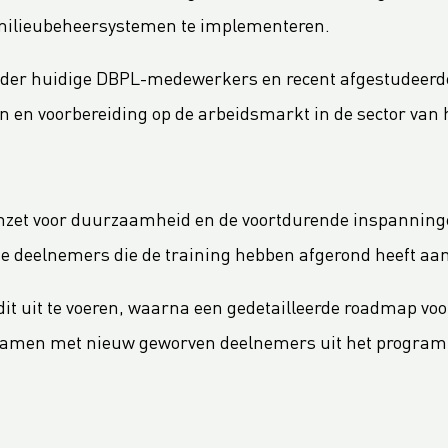
n milieubeheersystemen te implementeren.
 huidige DBPL-medewerkers en recent afgestudeerden va
 en voorbereiding op de arbeidsmarkt in de sector van 
e inzet voor duurzaamheid en de voortdurende inspannin
e deelnemers die de training hebben afgerond heeft a
it uit te voeren, waarna een gedetailleerde roadmap voor
samen met nieuw geworven deelnemers uit het programma