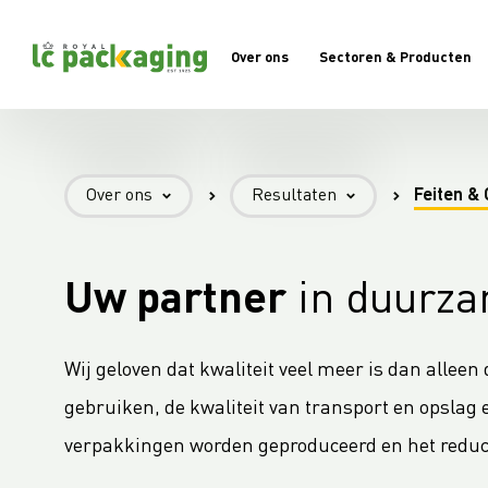
Over ons
Sectoren & Producten
- Over ons -
- Resultaten -
Over ons
Resultaten
Feiten & 
Organisatie
Jaarverslag
Over LC
Feiten & Cijfers
Uw partner
in duurza
Resultaten
Nieuws
Wij geloven dat kwaliteit veel meer is dan alleen
gebruiken, de kwaliteit van transport en opslag
verpakkingen worden geproduceerd en het reduc