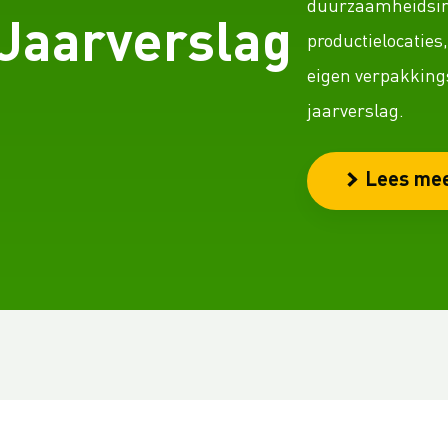
duurzaamheidsin
Jaarverslag
productielocaties
eigen verpakkings
jaarverslag.
Lees me