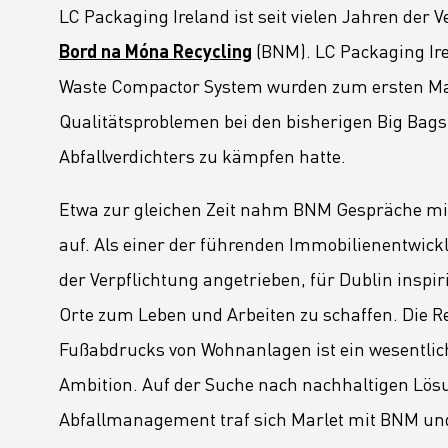
LC Packaging Signs European Commission Sustainable Consumption Pledge
LC Packaging Ireland ist seit vielen Jahren der
Third consecutive Platinum EcoVadis CSR rating for LC Packaging
Bord na Móna Recycling
(BNM). LC Packaging Ir
Partnership for distribution and production in the DRC
Waste Compactor System wurden zum ersten Mal 
LC Shankar Officially Opens New Production Facility
Qualitätsproblemen bei den bisherigen Big Bags 
GHG Inventory 2021: Impact on climate change
Abfallverdichters zu kämpfen hatte.
LC Packaging featured in Africa Outlook Magazine
LC Packaging übernimmt die Karl Weiterer GmbH
Etwa zur gleichen Zeit nahm BNM Gespräche mit
[Interview] Incorporating sustainability in Packaging
auf. Als einer der führenden Immobilienentwickl
LC Packaging UK member of Textile Recycling Association
der Verpflichtung angetrieben, für Dublin inspi
LC Packaging UK retains BRC accreditation at AA rating
Orte zum Leben und Arbeiten zu schaffen. Die 
LC Packaging BE starts construction
Fußabdrucks von Wohnanlagen ist ein wesentlich
Sustainability Update 2022 (GRI Compliant) now available online!
Ambition. Auf der Suche nach nachhaltigen Lös
LC Packaging conducts UN Global Compact Advanced Communication on Progress Report 2022
Abfallmanagement traf sich Marlet mit BNM un
LC Packaging launches 2030 Ambition: our contribution to a world without waste