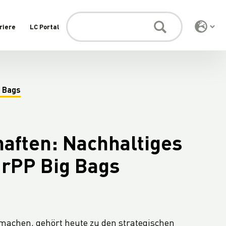
riere
LC Portal
g Bags
aften: Nachhaltiges
rPP Big Bags
 machen, gehört heute zu den strategischen