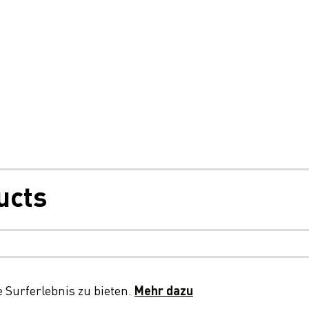
ucts
tungsausschluss, Cookies und Datenschutz
AGBs
Daten
 Surferlebnis zu bieten.
Mehr dazu
© 2026 LC Packaging