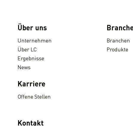
NEU! Nachhaltigkeits-Update 2020 (GRI-konform)
LC Packaging nahm an der Podiumsdiskussion der Konferenz 2020 EcoVadis Sustain teil
Über uns
Branche
LC Packaging ist in der engeren Auswahl für die Sedex Responsible Business Awards
LC Packaging erhält Gold beim EcoVadis CSR Rating
Unternehmen
Branchen
LC Packaging veröffentlicht Nachhaltigkeits-Update 2019
Über LC
Produkte
Ergebnisse
LC Packaging und Veolia Netherlands werden gemeinsam daran arbeiten, die Abfallmenge bei den flexiblen Verpackungen weltweit zu minimieren
News
LC Packaging eröffnet die zweite FIBC-Produktionsstätte von Dutch-Bangla Pack Ltd. in Bangladesch
LC Packaging aktualisiert den Verhaltenskodex für Lieferanten („Global Supplier Code of Conduct“)
Karriere
LC Packaging übernimmt die Mehrheit an Hagens Verpakkingen
Offene Stellen
Der bengalische Produktionsstandort von LC Packaging wurde SA8000 rezertifiziert
Kontakt