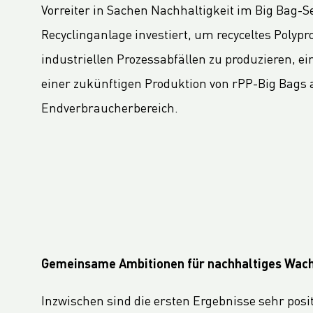
Der Mehrwert unseres EcoVadis Platinum CSR-Ratings für unsere Kunden
Vorreiter in Sachen Nachhaltigkeit im Big Bag-Se
LC Packaging wins Nestlé Sustainability Award for Suppliers 2021
Recyclinganlage investiert, um recyceltes Polypr
LC Packaging erhält wiederum die höchste CSR-Bewertung von EcoVadis : „Unser Engagement für Nachhaltigkeit findet Anerkennung"
industriellen Prozessabfällen zu produzieren, ein
Wie historisch hohe Frachtraten und Verspätungen die Verpackungsindustrie beeinflussen
einer zukünftigen Produktion von rPP-Big Bags
Die Auswirkungen und Entwicklung der PP-Rohstoffverknappung
Endverbraucherbereich.
LC Packaging : aktuelle Publikationen
Erweiterung unserer Produktionskapazität
Jetzt online! Nachhaltigkeits-Update 2021 (GRI-konform)
Neuer Standort für Wiederverwendungs- und Recyclingservice WorldBag
Die nachhaltige Zukunft unserer FIBCs: Trends und Entwicklungen
LC Packaging führt die UN Global Compact Advanced Communication zum Fortschrittsbericht 2021 durch
Nachhaltige Partnerschaften: Nachhaltiges Abfallmanagement mit rPP Big Bags
Gemeinsame Ambitionen für nachhaltiges Wac
LC Packaging präsentiert Geschäftsbericht 2020
Inzwischen sind die ersten Ergebnisse sehr posit
LC Packaging verpflichtet sich zu den Women's Empowerment Principles