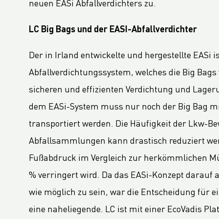
neuen EASi Abfallverdichters zu.
LC Packaging adopts B-BBEE codes stimulating inclusion
Hagens Verpakkingen Starts Strategic Partnership With Fruitmasters
LC Big Bags und der EASI-Abfallverdichter
30% Recycled Content in LC Packaging FIBCs
Der in Irland entwickelte und hergestellte EASi is
LC Packaging introduces Young LC programme for young talents
Abfallverdichtungssystem, welches die Big Bags
M.B. Nieuwenhuijse and LC Packaging introduce plastic neutral net bags
sicheren und effizienten Verdichtung und Lageru
Second Sustainable FIBC Virtual Conference set for Thursday 19 May 2022
dem EASi-System muss nur noch der Big Bag mit
LC Packaging stärkt das BICEPS-Netzwerk
transportiert werden. Die Häufigkeit der Lkw-
Annual Report 2021 now available online
A Fair Day’s Pay for a Hard Day’s Work
Abfallsammlungen kann drastisch reduziert we
LC Packaging Joins Dutch Standards Committee (NEN) and ISO 21898 Working Group
Fußabdruck im Vergleich zur herkömmlichen 
LC Packaging commits to Plastic Pact NL
% verringert wird. Da das EASi-Konzept darauf a
LC Packaging takes new step in rPP with Healix
wie möglich zu sein, war die Entscheidung für e
LC Packaging tritt der globalen Initiative "Business Ambition for 1.5°C" bei
eine naheliegende. LC ist mit einer EcoVadis Plat