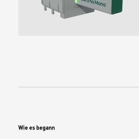
Verordnung über Verpackungen und Verpackungsabfälle (PPWR) vom Europäischen Parlament angenommen
Fourth Platinum EcoVadis CSR Rating For Royal LC Packaging
LC Packaging becomes Royal LC Packaging
LC Packaging Obtains QA-CER Certification for Recycled Material
An update on the Packaging and Packaging Waste Regulation (PPWR)
LC Packaging’s Science-Based Emission Reduction Targets validated by the SBTi
M.B. Nieuwenhuijse and LC Packaging prevent 50,000 kg of plastic from entering the ocean
LC Packaging, PET Recycling Team, Starlinger und Velebit schließen den Kreis mit Big Bags aus recycelten Big Bags
LC Packaging acquires a minority share of Bluepack, Denmark
LC Packaging Launches Living Wage Programme for Key Partners
LC Packaging publishes new and improved Sustainability Update 2023
First Closed Loop Recycling Solution For FIBCs
Wie es begann
LC Packaging Launches LC Carbon Footprint Calculator For FIBCs