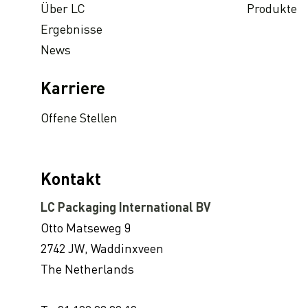
Über LC
Produkte
Green Heart Campaign erzielt €2.350,- für soziale Projekte
Ergebnisse
Beschaffungsstrategie und Supply-Chain-Management in Krisenzeiten: der Umgang mit kritischen Situationen wie der COVID-19-Pandemie
News
LC Packaging joins UNGC Accelerator Programme
LC Packaging Remote Audit Programm: Audits und Werksbesuche jetzt online möglich!
Karriere
Im Fokus: Dutch-Bangla Pack Ltd.
Offene Stellen
Wiederverwendung vor Recycling: So verlängern Sie den Lebenszyklus Ihrer FIBCs
On demand verfügbar: Sustainable FIBC Virtual Conference
Wie Kunden von unserer neuen, hochmodernen Firmenzentrale in den Niederlanden profitieren
Kontakt
Innovative Partnerschaften: den perfekten Big Bag für automatisierte Abfüllsysteme definieren
LC Packaging International BV
LC Packaging proudly obtains EcoVadis Platinum CSR rating
Otto Matseweg 9
LC Packaging’s Bangladeshi production facility SA 8000 recertified
2742 JW, Waddinxveen
LC Packaging tritt der PREVENT Waste Alliance bei
The Netherlands
LC Packaging conducts UN Global Compact Advanced Communication on Progress Report 2020
LC Packaging helps female Bangladeshi employees gain control of their finances with digital salary payments