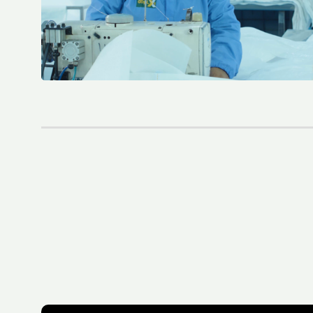
Verordnung über Verpackungen und Verpackungsabfälle (PPWR) vom Europäischen Parlament angenommen
Fourth Platinum EcoVadis CSR Rating For Royal LC Packaging
LC Packaging becomes Royal LC Packaging
LC Packaging Obtains QA-CER Certification for Recycled Material
An update on the Packaging and Packaging Waste Regulation (PPWR)
LC Packaging’s Science-Based Emission Reduction Targets validated by the SBTi
M.B. Nieuwenhuijse and LC Packaging prevent 50,000 kg of plastic from entering the ocean
LC Packaging, PET Recycling Team, Starlinger und Velebit schließen den Kreis mit Big Bags aus recycelten Big Bags
LC Packaging acquires a minority share of Bluepack, Denmark
LC Packaging Launches Living Wage Programme for Key Partners
LC Packaging publishes new and improved Sustainability Update 2023
First Closed Loop Recycling Solution For FIBCs
LC Packaging Launches LC Carbon Footprint Calculator For FIBCs