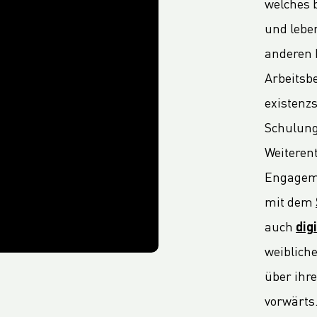
welches 
und lebe
anderen 
Arbeitsb
existenz
Schulung
Weiteren
Engageme
mit dem
auch
dig
weibliche
über ihre
vorwärts