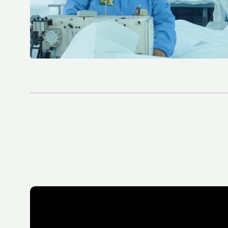
Le règlement sur les emballages et les déchets d'emballages (PPWR) adopté par le Parlement européen
Fourth Platinum EcoVadis CSR Rating For Royal LC Packaging
LC Packaging becomes Royal LC Packaging
LC Packaging Obtains QA-CER Certification for Recycled Material
An update on the Packaging and Packaging Waste Regulation (PPWR)
LC Packaging’s Science-Based Emission Reduction Targets validated by the SBTi
M.B. Nieuwenhuijse and LC Packaging prevent 50,000 kg of plastic from entering the ocean
LC Packaging, PET Recycling Team, Starlinger and Velebit close the loop with Big Bags made from recycled Big Bags
LC Packaging acquires a minority share of Bluepack, Denmark
LC Packaging Launches Living Wage Programme for Key Partners
LC Packaging publishes new and improved Sustainability Update 2023
First Closed Loop Recycling Solution For FIBCs
LC Packaging Launches LC Carbon Footprint Calculator For FIBCs