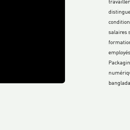
travaille
distingu
conditio
salaires
formatio
employés,
Packagin
numérique
bangladai