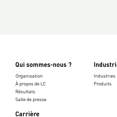
La valeur ajoutée de notre notation RSE EcoVadis Platinum pour nos clients
LC Packaging wins Nestlé Sustainability Award for Suppliers 2021
LC Packaging conserve la note RSE EcoVadis la plus élevée : « Une récompense pour un engagement durable »
L'impact et le développement de la pénurie de polypropylène
Comment les tarifs de fret record et les retards impactent l'industrie de l'emballage
Jute : les enjeux d'une matière première 100 % naturelle
Information produits : sacs en filet, sacs en papier et big bags ventilés
Investir dans nos partenaires
Qui sommes-nous ?
Industri
Entrepôt et imprimerie a la pointe de la technologie au nouveau siège social
Organisation
Industries
LC Packaging documents et rapports 2021
À propos de LC
Produits
Accroître notre capacité de production
Résultats
Accessible en ligne ! Sustainability Update 2021 (conforme au GRI)
Salle de presse
Nouveau site pour le service de réutilisation et de recyclage WorldBag
L'avenir durable de nos big bags : tendances et développements
Carrière