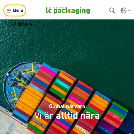
Menu
Gå tillbaka
Global närvaro
Vi är
alltid nära