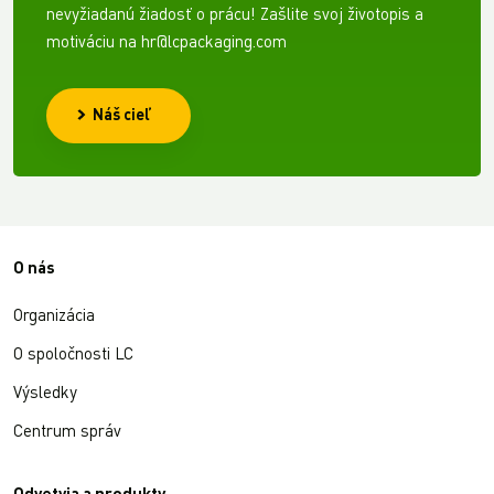
nevyžiadanú žiadosť o prácu! Zašlite svoj životopis a
motiváciu na hr@lcpackaging.com
Náš cieľ
O nás
Organizácia
O spoločnosti LC
Výsledky
Centrum správ