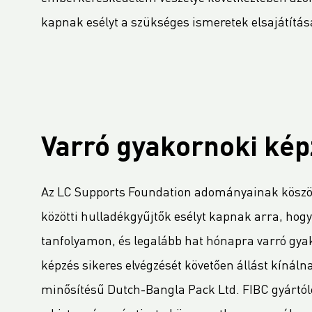
kapnak esélyt a szükséges ismeretek elsajátítás
Varró gyakornoki ké
Az LC Supports Foundation adományainak köszön
közötti hulladékgyűjtők esélyt kapnak arra, hogy
tanfolyamon, és legalább hat hónapra varró gya
képzés sikeres elvégzését követően állást kínál
minősítésű Dutch-Bangla Pack Ltd. FIBC gyártól