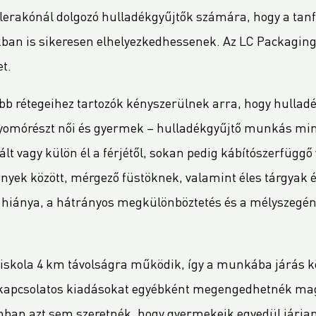
rakónál dolgozó hulladékgyűjtők számára, hogy a tanf
an is sikeresen elhelyezkedhessenek. Az LC Packaging 
t.
b rétegeihez tartozók kényszerülnek arra, hogy hulladé
nyomórészt női és gyermek – hulladékgyűjtő munkás min
vált vagy külön él a férjétől, sokan pedig kábítószerfüggő 
k között, mérgező füstöknek, valamint éles tárgyak és
 hiánya, a hátrányos megkülönböztetés és a mélyszegé
s iskola 4 km távolságra működik, így a munkába járás
al kapcsolatos kiadásokat egyébként megengedhetnék ma
ban azt sem szeretnék, hogy gyermekeik egyedül járjan