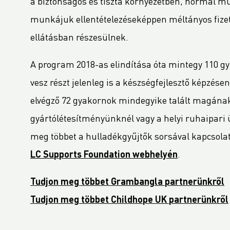
a biztonságos és tiszta környezetben, normál m
munkájuk ellentételezéseképpen méltányos fize
ellátásban részesülnek.
A program 2018-as elindítása óta mintegy 110 gyak
vesz részt jelenleg is a készségfejlesztő képzése
elvégző 72 gyakornok mindegyike talált magának 
gyártólétesítményünknél vagy a helyi ruhaipari
meg többet a hulladékgyűjtők sorsával kapcsolat
LC Supports Foundation webhelyén
.
Tudjon meg többet Grambangla partnerünkről
Tudjon meg többet Childhope UK partnerünkről