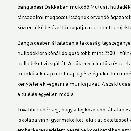
bangladesi Dakkában működő Mutuail hulladékle
társadalmi megbecsültségnek örvendő ágazatokb
közreműködésével támogatja az említett projekte
Bangladesben általában a lakosság legszegényeb
hulladéklerakónál dolgozó több mint 2500 – túl
hulladékot vizsgál át. A nők egy jelentős része el
munkások nap mint nap egészségtelen körülménye
kénytelenek végezni a munkájukat. A szaktudás
a túlélés egyetlen módja.
További nehézség, hogy a legközelebbi általáno
iskolába vinni gyermekeiket, akik az oktatáss
emberkereskedelem veszélye következtében azon