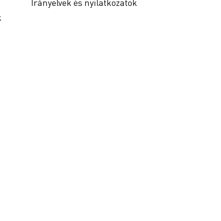
Irányelvek és nyilatkozatok
k