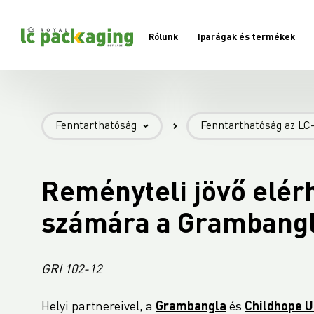
Rólunk
Iparágak és termékek
- Fenntarthatóság -
- Fenntarthatóság az LC-n
Fenntarthatóság
Fenntarthatóság az LC
Fenntarthatóság az LC-nél
LC Partner Stories
Elkötelezettségünk
Reményteli jövő elérh
Dokumentumok és jelentések
számára a Grambangl
GRI 102-12
Helyi partnereivel, a
Grambangla
és
Childhope 