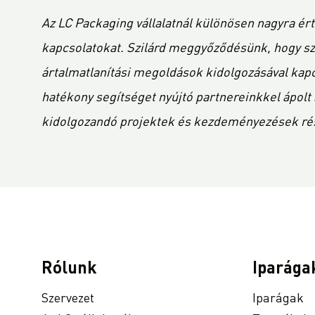
Az LC Packaging vállalatnál különösen nagyra ért
kapcsolatokat. Szilárd meggyőződésünk, hogy szé
ártalmatlanítási megoldások kidolgozásával kapcs
hatékony segítséget nyújtó partnereinkkel ápol
kidolgozandó projektek és kezdeményezések rész
Rólunk
Iparága
Szervezet
Iparágak