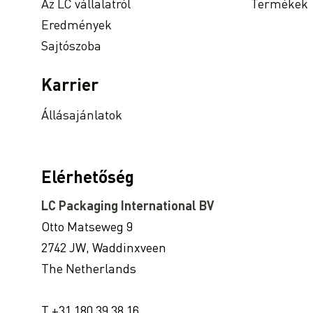
Az LC vállalatról
Termékek
Eredmények
Sajtószoba
Karrier
Állásajánlatok
Elérhetőség
LC Packaging International BV
Otto Matseweg 9
2742 JW, Waddinxveen
The Netherlands
T +31 180 39 38 16