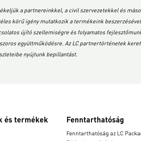
ékeljük a partnereinkkel, a civil szervezetekkel és máso
les körű igény mutatkozik a termékeink beszerzésével, 
olatos újító szellemiségre és folyamatos fejlesztőmunká
t szoros együttműködésre. Az LC partnertörténetek ker
leteibe nyújtunk bepillantást.
k és termékek
Fenntarthatóság
Fenntarthatóság az LC Packa