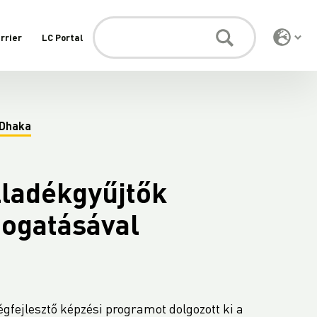
rrier
LC Portal
 Dhaka
lladékgyűjtők
ogatásával
fejlesztő képzési programot dolgozott ki a