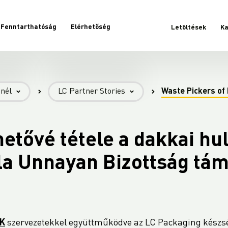
Fenntarthatóság
Elérhetőség
Letöltések
Ka
él -
- LC Partner Stories -
-nél
LC Partner Stories
Waste Pickers of
Starlinger & Co, GmbH
Waste Pickers of Dhaka
etővé tétele a dakkai hu
a Unnayan Bizottság tám
UK
szervezetekkel együttműködve az LC Packaging készség