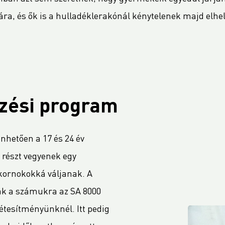
ára, és ők is a hulladéklerakónál kénytelenek majd elhe
pzési program
hetően a 17 és 24 év
 részt vegyenek egy
kornokokká váljanak. A
nak a számukra az SA 8000
étesítményünknél. Itt pedig