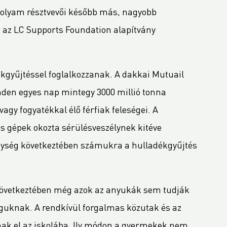
olyam résztvevői később más, nagyobb
az LC Supports Foundation alapítvány
kgyűjtéssel foglalkozzanak. A dakkai Mutuail
den egyes nap mintegy 3000 millió tonna
vagy fogyatékkal élő férfiak feleségei. A
 gépek okozta sérülésveszélynek kitéve
nység következtében számukra a hulladékgyűjtés
 következtében még azok az anyukák sem tudják
guknak. A rendkívül forgalmas közutak és az
ak el az iskolába. Ily módon a gyermekek nem