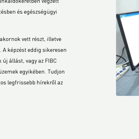
unkaidőkeretben végzett
tésben és egészségügyi
ornok vett részt, illetve
n. A képzést eddig sikeresen
új állást, vagy az FIBC
 üzemek egyikében. Tudjon
os legfrissebb hírekről az