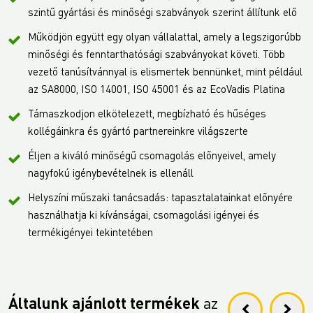
szintű gyártási és minőségi szabványok szerint állítunk elő
Működjön együtt egy olyan vállalattal, amely a legszigorúbb
minőségi és fenntarthatósági szabványokat követi. Több
vezető tanúsítvánnyal is elismertek bennünket, mint például
az SA8000, ISO 14001, ISO 45001 és az EcoVadis Platina
Támaszkodjon elkötelezett, megbízható és hűséges
kollégáinkra és gyártó partnereinkre világszerte
Éljen a kiváló minőségű csomagolás előnyeivel, amely
nagyfokú igénybevételnek is ellenáll
Helyszíni műszaki tanácsadás: tapasztalatainkat előnyére
használhatja ki kívánságai, csomagolási igényei és
termékigényei tekintetében
Általunk ajánlott termékek
az