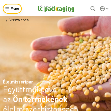
Menu
Visszalépés
Élelmiszeripar
Együttműködve
az
Ön termékének
élelmiszerbiztonsága