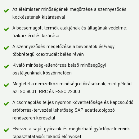
Az élelmiszer minőségének megőrzése a szennyeződés
kockázatának kizárásával
A becsomagolt termék alakjának és állagának védelme:
fizikai sérülés kizárása
A szennyeződés megelőzése a bevonatok és/vagy
többrétegű koextrudált bélés révén
Kiváló minőség-ellenőrzés belső minőségügyi
osztályunknak köszönhetően
Megfelel a nemzetközi minőségi előírásoknak, mint például
az ISO 9001, BRC és FSSC 22000
A csomagolás teljes nyomon követhetősége és kapcsolódó
erőforrás-tervezési lehetőség SAP adatfeldolgozó
rendszeren keresztül
Élvezze a saját gyáraink és megbízható gyártópartnereink
tapasztalataiból fakadó előnyöket