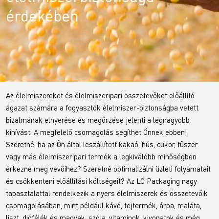
érdekében
Az élelmiszereket és élelmiszeripari összetevőket előállító
ágazat számára a fogyasztók élelmiszer-biztonságba vetett
bizalmának elnyerése és megőrzése jelenti a legnagyobb
kihívást. A megfelelő csomagolás segíthet Önnek ebben!
Szeretné, ha az Ön által leszállított kakaó, hús, cukor, fűszer
vagy más élelmiszeripari termék a legkiválóbb minőségben
érkezne meg vevőihez? Szeretné optimalizálni üzleti folyamatait
és csökkenteni előállítási költségeit? Az LC Packaging nagy
tapasztalattal rendelkezik a nyers élelmiszerek és összetevőik
csomagolásában, mint például kávé, tejtermék, árpa, maláta,
liszt, diófélék és magvak, szója, vitaminok, kivonatok és még